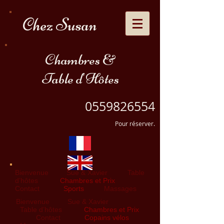
Chez Susan
Chambres &
Table d'Hôtes
0559826554
Pour réserver.
Bienvenue
Sue & Xavier
Table
d’hôtes
Chambres et Prix
Contact
Sports
Massages
Bienvenue
Sue & Xavier
Table d’hôtes
Chambres et Prix
Contact
Copains vélos